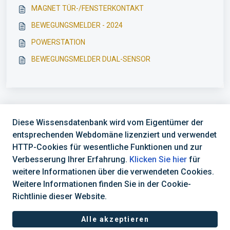
MAGNET TÜR-/FENSTERKONTAKT
BEWEGUNGSMELDER - 2024
POWERSTATION
BEWEGUNGSMELDER DUAL-SENSOR
Diese Wissensdatenbank wird vom Eigentümer der
entsprechenden Webdomäne lizenziert und verwendet
HTTP-Cookies für wesentliche Funktionen und zur
Verbesserung Ihrer Erfahrung.
Klicken Sie hier
für
Support Hotline
weitere Informationen über die verwendeten Cookies.
Weitere Informationen finden Sie in der Cookie-
Öffnungszeiten: Mo - Fr: 08:30 - 16:30 Uhr
Richtlinie dieser Website.
Alle akzeptieren
Helpdesk-Software von
Freshdesk
Cookie-Richtlinie