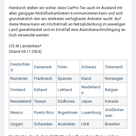
Hierdurch stellen wir sicher, dass CarPro-Tec auch im Ausland mit
allen gängigen Mobilfunkanbietern kommunizieren kann und sich
grundsätzlich den am stärksten verfügbaren Anbieter sucht. Auf
diese Weise kann ein Höchstmaß an Netzabdeckung im jeweiligen
Land gewährleistet und im Ernstfall eine Alarmbenachrichtigung an
Dich versendet werden.
LTE-M Länderliste*
(Stand 04.11.2024)
Deutschlan
Dänemark
Polen
Schweiz
Österreich
d
Rumänien
Frankreich
Spanien
Irland
Norwegen
Niederland
Finnland
Estland
Lettland
Belgien
e
Neuseeland
Taiwan
Südkorea
Japan
Kanada
Großbritan
Mexico
Puerto Rico
Argentinien
Luxemburg
nien
Ungarn
Schweden
Australien
USA
Brasilien